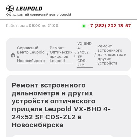
Официальный сервисный центр Leupold
+7 (383) 202-18-57
Работаем с
09:00
до
21:00
VX-6HD
Ремонт
Сервисный
Ремонт
4-
встроенного
центр Leupold
Оптических
24x52
/
/
/
дальнометра и
в
прицелов
SF
других
Новосибирске
Leupold
CDS-
устройств
ZL2
Ремонт встроенного
дальнометра и других
устройств оптического
прицела Leupold VX-6HD 4-
24x52 SF CDS-ZL2 в
Новосибирске