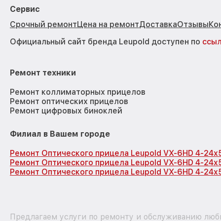
Сервис
Срочный ремонт
Цена на ремонт
Доставка
Отзывы
Ко
Официальный сайт бренда Leupold доступен по
ссы
Ремонт техники
Ремонт коллиматорных прицелов
Ремонт оптических прицелов
Ремонт цифровых биноклей
Филиал в Вашем городе
Ремонт Оптического прицела Leupold VX-6HD 4-24x
Ремонт Оптического прицела Leupold VX-6HD 4-24x
Ремонт Оптического прицела Leupold VX-6HD 4-24x
Предлагаем услуги по ремонту и обслуживанию любы