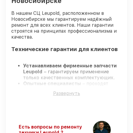
Новосибирске
В нашем СЦ Leupold, расположенном в
Новосибирске мы гарантируем надёжный
ремонт для всех клиентов. Наши гарантии
строятся на принципах профессионализма и
качества.
Технические гарантии для клиентов
Устанавливаем фирменные запчасти
Leupold
– гарантируем применение
только качественных комплектующих.
Опытные специалисты
– проходят
постоянное обучение, что обеспечивает
Развернуть
надёжную работу устройства после
ремонта.
Всегда выполняем ремонт вовремя
–
ремонт оптического прицела Leupold VX-
6HD 3-18x44 CDS-ZL2 строго по
договоренности.
Есть вопросы по ремонту
Официальная гарантия
– все работы и
техники Leupold ?