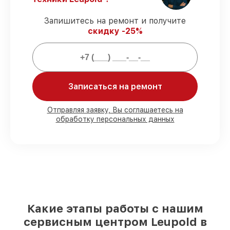
запчасти защищены гарантийной
поддержкой до 3 лет.
Запишитесь на ремонт и получите
скидку -25%
Мы гарантируем:
80%
работ выполняем в вашем
присутствии
Записаться на ремонт
90%
запчастей Leupold готовы к
установке в Новосибирске, остальные
Отправляя заявку, Вы соглашаетесь на
доставляются быстро
обработку персональных данных
Фирменные детали Leupold и
проверенные реплики
– с учётом любых
финансовых возможностей
85%
работ выполняются в тот же день,
после приёма оптического прицела
Какие этапы работы с нашим
сервисным центром Leupold в