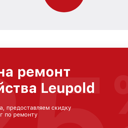
25
на ремонт
йства Leupold
а, предоставляем скидку
уг по ремонту