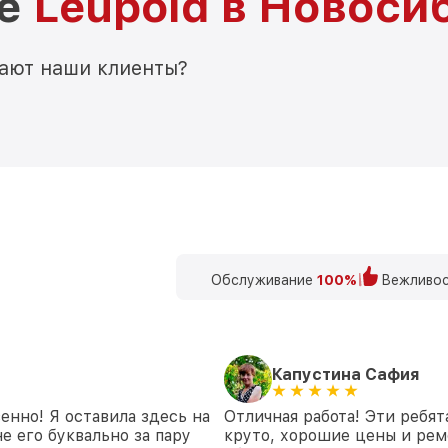
ре
Leupold в Новоси
мают наши клиенты?
Обслуживание
100%
Вежливос
Капустина Сафия
енно! Я оставила здесь на
Отличная работа! Эти ребят
е его буквально за пару
круто, хорошие цены и рем