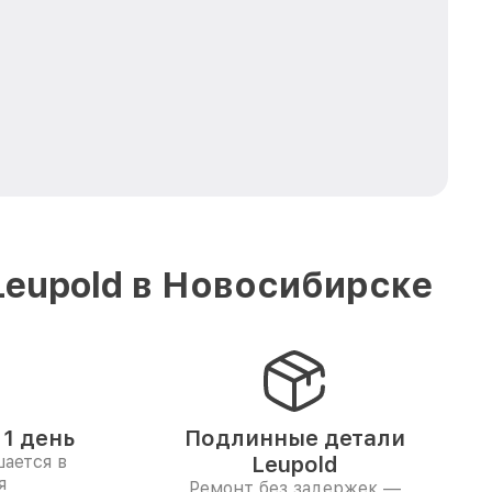
Leupold в Новосибирске
1 день
Подлинные детали
ается в
Leupold
я
Ремонт без задержек —