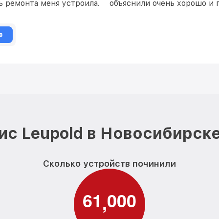
ть ремонта меня устроила.
объяснили очень хорошо и 
в
ис Leupold в Новосибирске
Сколько устройств починили
6
1
0
0
0
,