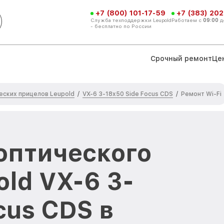
+7 (800) 101-17-59
+7 (383) 202
Служба техподдержки Leupold
Работаем с
09:00
д
- бесплатно по России
Срочный ремонт
Це
еских прицелов Leupold
VX-6 3-18x50 Side Focus CDS
/
/
Ремонт Wi-Fi
 оптического
ld VX-6 3-
cus CDS в