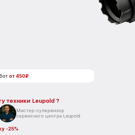
абот
от 450₽
у техники Leupold ?
Мастер-супервизор
сервисного центра Leupold
ку -25%