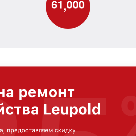
6
1
0
0
0
,
на ремонт
йства Leupold
а, предоставляем скидку