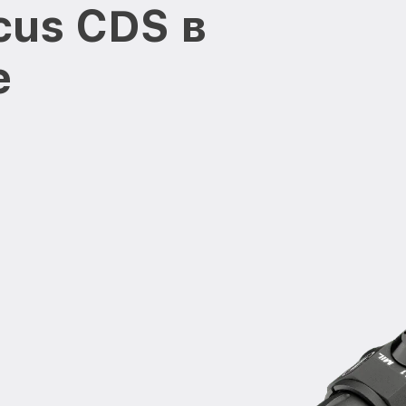
cus CDS в
е