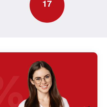
1
7
%