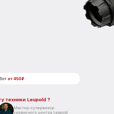
абот
от 450₽
у техники Leupold ?
Мастер-супервизор
сервисного центра Leupold