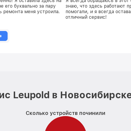
енно! Я оставила здесь на
Я всегда обращаюсь в этот 
е его буквально за пару
знаю, что здесь работают п
ть ремонта меня устроила.
помогали, и я всегда остав
отличный сервис!
в
ис Leupold в Новосибирске
Сколько устройств починили