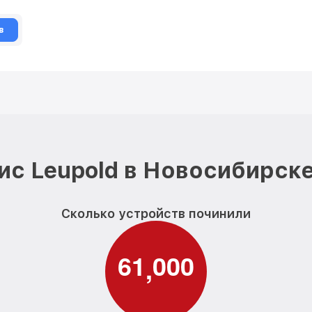
в
ис Leupold в Новосибирске
Сколько устройств починили
6
1
0
0
0
,