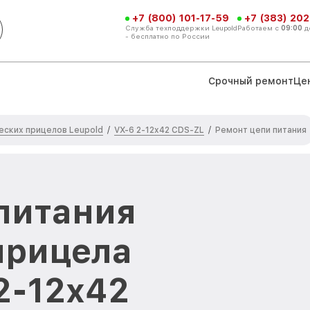
+7 (800) 101-17-59
+7 (383) 202
Служба техподдержки Leupold
Работаем с
09:00
д
- бесплатно по России
Срочный ремонт
Це
еских прицелов Leupold
VX-6 2-12x42 CDS-ZL
/
/
Ремонт цепи питания
питания
прицела
2-12x42