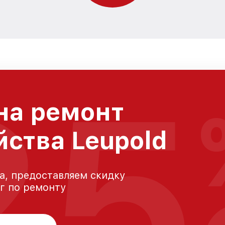
25
на ремонт
йства Leupold
а, предоставляем скидку
уг по ремонту