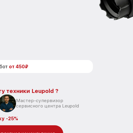
абот
от 450₽
у техники Leupold ?
Мастер-супервизор
сервисного центра Leupold
ку -25%