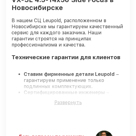
Новосибирске
В нашем СЦ Leupold, расположенном в
Новосибирске мы гарантируем качественный
сервис для каждого заказчика. Наши
гарантии строятся на принципах
профессионализма и качества.
Технические гарантии для клиентов
Ставим фирменные детали Leupold
–
гарантируем применение только
подлинных комплектующих.
Сертифицированные инженеры
–
проходят жёсткий контроль знаний и
Развернуть
навыков, что подтверждает уровень их
профессионализма.
Заканчиваем ремонт в четко
оговоренные сроки
– ремонт
оптического прицела Leupold VX-3L 4.5-
14x56 Side Focus в оговоренные сроки.