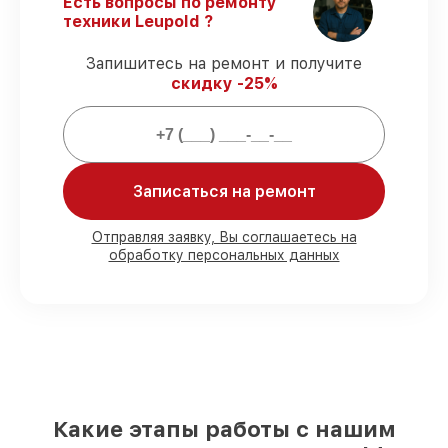
Есть вопросы по ремонту
Поддержка после ремонта
– все все
техники Leupold ?
виды ремонта защищены сервисной
гарантией.
Запишитесь на ремонт и получите
скидку -25%
Мы гарантируем:
80%
работ проводим в вашем
присутствии
Записаться на ремонт
90%
деталей Leupold готовы к установке
в Новосибирске, остальные
Отправляя заявку, Вы соглашаетесь на
доставляются быстро
обработку персональных данных
Оригинальные комплектующие
Leupold и качественные аналоги
– с
учётом любых финансовых
возможностей
85%
работ выполняются в тот же день,
после приёма оптического прицела
Какие этапы работы с нашим