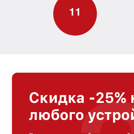
1
1
Скидка -25% 
любого устро