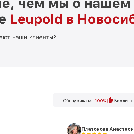
е, чем мы о нашем
ре
Leupold в Новоси
мают наши клиенты?
Обслуживание
100%
Вежливос
Платонова Анастаси