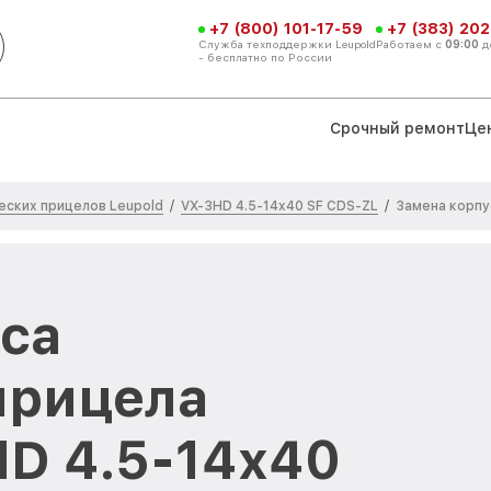
+7 (800) 101-17-59
+7 (383) 202
Служба техподдержки Leupold
Работаем с
09:00
д
- бесплатно по России
Срочный ремонт
Це
еских прицелов Leupold
VX-3HD 4.5-14x40 SF CDS-ZL
/
/
Замена корпу
са
прицела
HD 4.5-14x40