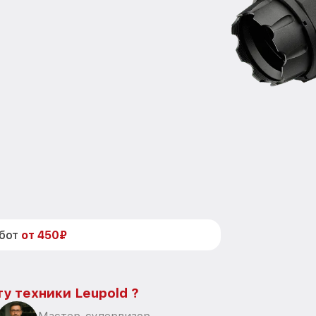
абот
от 450₽
у техники Leupold ?
Мастер-супервизор