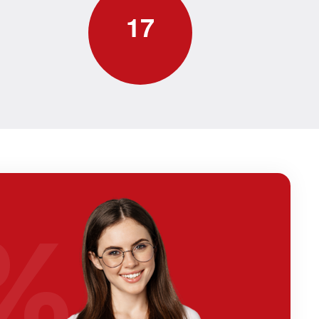
1
7
%