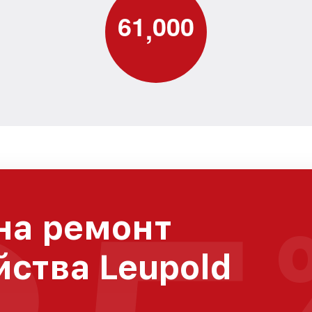
6
1
0
0
0
,
на ремонт
йства Leupold