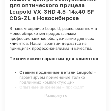
для оптического прицела
Leupold VX-3HD 4.5-14x40 SF
CDS-ZL в Новосибирске
В нашем сервисе Leupold, расположенном в
Новосибирске мы предоставляем
профессиональное обслуживание для всех
клиентов. Наши гарантии держатся на
принципах профессионализма и качества.
Технические гарантии для клиентов
Ставим подлинные детали Leupold
–
гарантируем применение только
подлинных комплектующих.
Опытные инженеры
– проходят
постоянное обучение, что подтверждает
Развернуть
уровень их профессионализма.
Заканчиваем ремонт в четко
оговоренные сроки
– ремонт