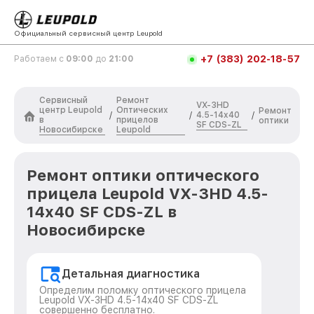
Официальный сервисный центр Leupold
+7 (383) 202-18-57
Работаем с
09:00
до
21:00
Сервисный
Ремонт
VX-3HD
центр Leupold
Оптических
Ремонт
4.5-14x40
/
/
/
в
прицелов
оптики
SF CDS-ZL
Новосибирске
Leupold
Ремонт оптики оптического
прицела Leupold VX-3HD 4.5-
14x40 SF CDS-ZL в
Новосибирске
Детальная диагностика
Определим поломку оптического прицела
Leupold VX-3HD 4.5-14x40 SF CDS-ZL
совершенно бесплатно.