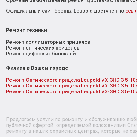
Срочный ремонт
Цена на ремонт
Доставка
Отзывы
Ко
Официальный сайт бренда Leupold доступен по
ссы
Ремонт техники
Ремонт коллиматорных прицелов
Ремонт оптических прицелов
Ремонт цифровых биноклей
Филиал в Вашем городе
Ремонт Оптического прицела Leupold VX-3HD 3.5-1
Ремонт Оптического прицела Leupold VX-3HD 3.5-10
Ремонт Оптического прицела Leupold VX-3HD 3.5-10
Предлагаем услуги по ремонту и обслуживанию любы
публичной офертой, определяемой положениями Стат
ремонту в наших сервисных центрах, которые не свя