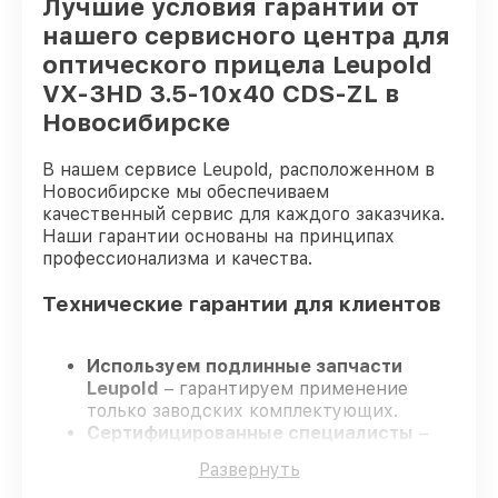
Лучшие условия гарантии от
нашего сервисного центра для
оптического прицела Leupold
VX-3HD 3.5-10x40 CDS-ZL в
Новосибирске
В нашем сервисе Leupold, расположенном в
Новосибирске мы обеспечиваем
качественный сервис для каждого заказчика.
Наши гарантии основаны на принципах
профессионализма и качества.
Технические гарантии для клиентов
Используем подлинные запчасти
Leupold
– гарантируем применение
только заводских комплектующих.
Сертифицированные специалисты
–
проходят постоянное обучение, что
Развернуть
гарантирует качество выполняемых