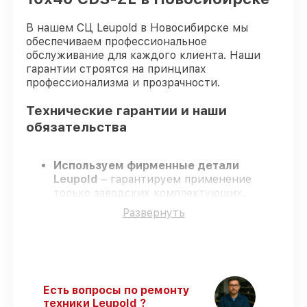
В нашем СЦ Leupold в Новосибирске мы
обеспечиваем профессиональное
обслуживание для каждого клиента. Наши
гарантии строятся на принципах
профессионализма и прозрачности.
Технические гарантии и наши
обязательства
Используем фирменные детали
Leupold
– гарантируем применение
только заводских комплектующих.
Сертифицированные специалисты
–
Развернуть
проходят жёсткий контроль знаний и
навыков, что обеспечивает надёжную
работу устройства после ремонта.
Соблюдаем сроки ремонта
– ремонт
оптического прицела Leupold VX-3HD
3.5-10x40 CDS-ZL без задержек.
Есть вопросы по ремонту
Официальная гарантия
– все работы и
техники Leupold ?