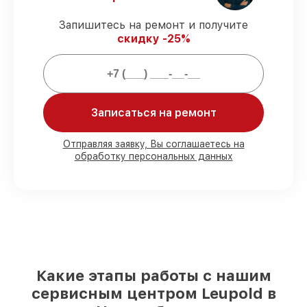
запчасти защищены сервисной
гарантией.
Запишитесь на ремонт и получите
скидку -25%
Мы гарантируем:
80%
заказов закрываем в присутствии
Записаться на ремонт
клиента
90%
запчастей Leupold имеются на
складе в Новосибирске, остальные
Отправляя заявку, Вы соглашаетесь на
поступают оперативно
обработку персональных данных
Фирменные детали Leupold и
проверенные реплики
– с учётом любых
финансовых возможностей
85%
работ исполняются за 1–2 часа,
после приёма оптического прицела
Какие этапы работы с нашим
сервисным центром Leupold в