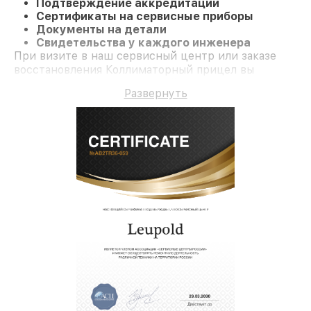
Подтверждение аккредитации
Сертификаты на сервисные приборы
Документы на детали
Свидетельства у каждого инженера
При визите в наш сервисный центр или заказе
восстановления Коллиматорный прицел вы
получаете профессиональный сервис и гарантию
Развернуть
на все работы и комплектующие.