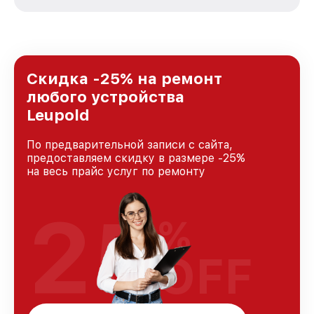
зависимости от сложности поломки. Мы
стремимся к тому, чтобы каждый клиент был
удовлетворен скоростью и качеством
предоставляемых услуг. Наша цель — стать
лучшим сервисным центром Leupold в городе
Новосибирске, постоянно повышая уровень
Скидка -25% на ремонт
доверия и лояльности наших клиентов.
любого устройства
Leupold
По предварительной записи с сайта,
предоставляем скидку в размере -25%
на весь прайс услуг по ремонту
25
%
OFF