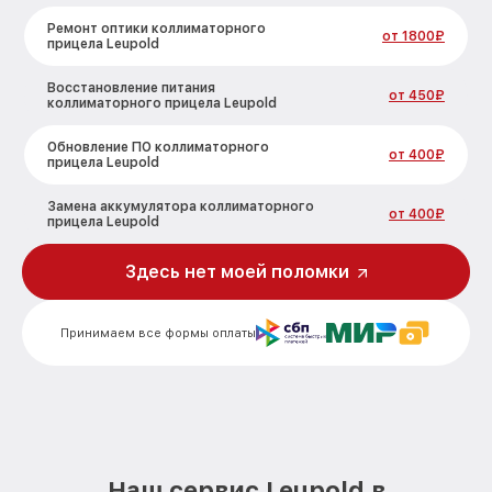
Ремонт оптики коллиматорного
от 1800₽
прицела Leupold
Восстановление питания
от 450₽
коллиматорного прицела Leupold
Обновление ПО коллиматорного
от 400₽
прицела Leupold
Замена аккумулятора коллиматорного
от 400₽
прицела Leupold
Замена USB порта коллиматорного
Здесь нет моей поломки
от 400₽
прицела Leupold
Ремонт встроенного дальномера и
Принимаем все формы оплаты
других устройств коллиматорного
от 550₽
прицела Leupold
Наш сервис Leupold в