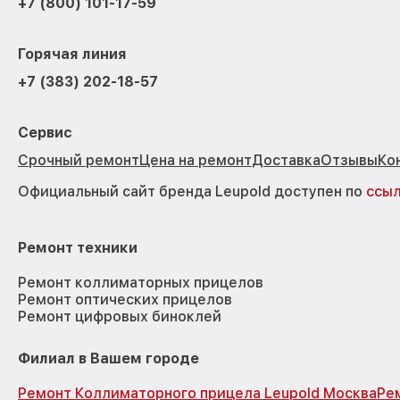
+7 (800) 101-17-59
Горячая линия
+7 (383) 202-18-57
Сервис
Срочный ремонт
Цена на ремонт
Доставка
Отзывы
Ко
Официальный сайт бренда Leupold доступен по
ссы
Ремонт техники
Ремонт коллиматорных прицелов
Ремонт оптических прицелов
Ремонт цифровых биноклей
Филиал в Вашем городе
Ремонт Коллиматорного прицела Leupold Москва
Ре