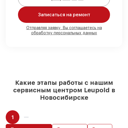
Записаться на ремонт
80%
сервисов завершаем в присутствии
владельца
90%
деталей готовы к установке,
Отправляя заявку, Вы соглашаетесь на
остальные доступны в кратчайшие сроки
обработку персональных данных
Фирменные детали и качественные
аналоги
– для любого бюджета
85%
сервисов делаются быстро и без
задержек, при немедленном старте
Какую ответственность мы берем на
себя перед клиентами:
Какие этапы работы с нашим
сервисным центром Leupold в
Сохранность техники под нашей
Новосибирске
гарантией
Мы отвечаем за сохранность и
исправность вашего устройства. При
1
поломке по нашей ответственности,
оплачиваем восстановление.