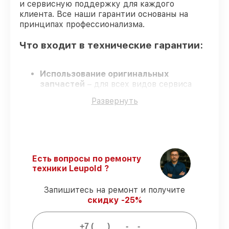
и сервисную поддержку для каждого
клиента. Все наши гарантии основаны на
принципах профессионализма.
Что входит в технические гарантии:
Использование оригинальных
запчастей
– для всех видов сервиса
коллиматорных прицелов применяются
Развернуть
только оригинальные запчасти.
Сертифицированные инженеры
–
мастера проходят строгий отбор и
регулярное обучение.
Соблюдение сроков сервиса
– все
работы выполняются в оговоренные
Есть вопросы по ремонту
сроки.
техники Leupold ?
Официальная гарантия
– сервис с
полным гарантийным сопровождением.
Запишитесь на ремонт и получите
скидку -25%
Гарантии сервиса на обслуживание
коллиматорных прицелов: