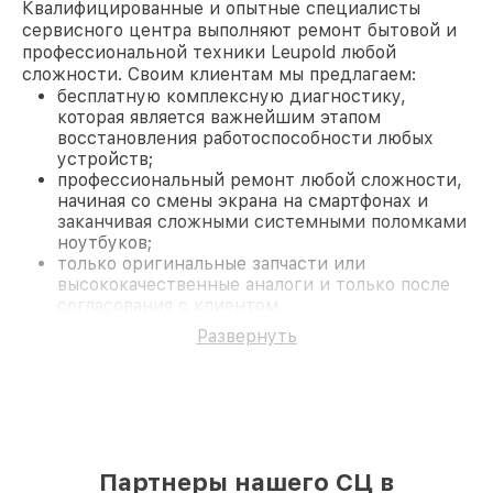
Квалифицированные и опытные специалисты
сервисного центра выполняют ремонт бытовой и
профессиональной техники Leupold любой
сложности. Своим клиентам мы предлагаем:
бесплатную комплексную диагностику,
которая является важнейшим этапом
восстановления работоспособности любых
устройств;
профессиональный ремонт любой сложности,
начиная со смены экрана на смартфонах и
заканчивая сложными системными поломками
ноутбуков;
только оригинальные запчасти или
высококачественные аналоги и только после
согласования с клиентом.
На все работы и замененные комплектующие
Развернуть
предоставляется длительная гарантия. В случае
поломки по условиям гарантии, мы бесплатно
исправим ситуацию.
Наши преимущества
Преимуществами нашего сервисного центра
Leupold в Новосибирске являются:
Партнеры нашего СЦ в
лучшие специалисты с многолетним опытом и