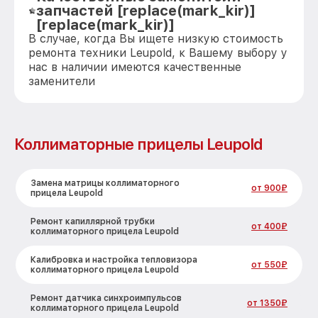
запчастей [replace(mark_kir)]
[replace(mark_kir)]
В случае, когда Вы ищете низкую стоимость
ремонта техники Leupold, к Вашему выбору у
нас в наличии имеются качественные
заменители
Коллиматорные прицелы Leupold
Замена матрицы коллиматорного
от 900₽
прицела Leupold
Ремонт капиллярной трубки
от 400₽
коллиматорного прицела Leupold
Калибровка и настройка тепловизора
от 550₽
коллиматорного прицела Leupold
Ремонт датчика синхроимпульсов
от 1350₽
коллиматорного прицела Leupold